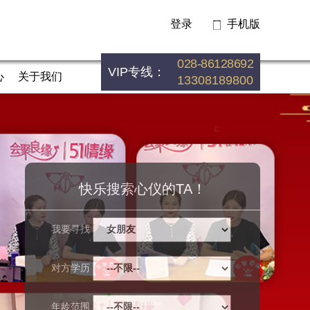
登录
手机版
028-86128692
VIP专线：
心
关于我们
13308189800
快乐搜索心仪的TA！
我要寻找
对方学历
年龄范围