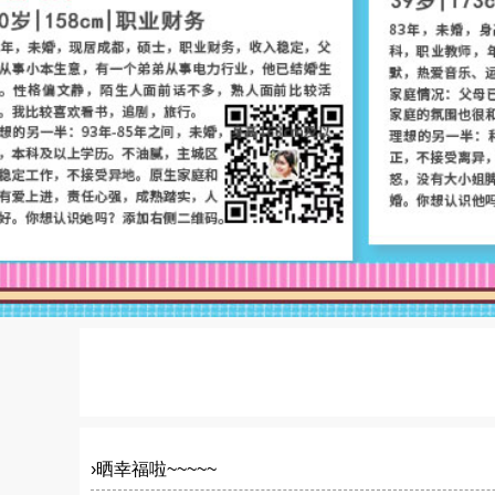
›
晒幸福啦~~~~~