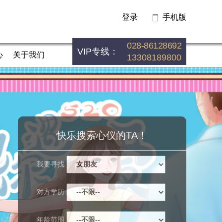
登录
手机版
028-86128692
VIP专线：
心
关于我们
13308189800
快乐搜索心仪的TA！
我要寻找
对方学历
年龄范围