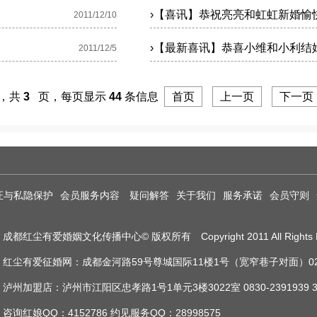
›
【喜讯】恭祝亮亮和虹虹新婚愉
2011/12/10
›
【最新喜讯】恭喜小维和小利结
2011/12/5
，共
3
页，每页显示
44
条信息
首页
上一页
下一页
证与私隐保护
会员服务内容
疑问解答
关于我们
服务承诺
会员守则
成都红尘有爱婚姻文化传播中心© 版权所有 Copyright 2011 All Rights R
红尘有爱征婚网：成都金河路59号尊城国际11楼1号（宽窄巷子对面）028-8612
泸州加盟店：泸州市江阳区忠孝路1号1单元3楼3022室 0830-2391939 33
咨询红娘QQ：
4152786
约见服务QQ：
28998575