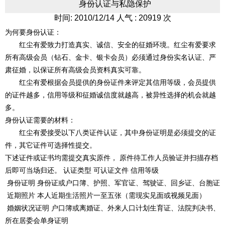
身份认证与私隐保护
时间: 2010/12/14 人气 : 20919 次
为何要身份认证：
红尘有爱致力打造真实、诚信、安全的征婚环境。红尘有爱要求
所有高级会员（钻石、金卡、银卡会员）必须通过身份实名认证、严
肃征婚，以保证所有高级会员资料真实可靠。
红尘有爱根据会员提供的身份证件来评定其信用等级，会员提供
的证件越多，信用等级和征婚诚信度就越高，被异性选择的机会就越
多。
身份认证需要的材料：
红尘有爱接受以下八类证件认证，其中身份证明是必须提交的证
件，其它证件可选择性提交。
下述证件或证书均需提交真实原件， 原件待工作人员验证并扫描存档
后即可当场归还。 认证类型 可认证文件 信用等级
身份证明 身份证或户口簿、护照、军官证、驾驶证、回乡证、台胞证
近期照片 本人近期生活照片一至五张（需现实见面或视频见面）
婚姻状况证明 户口簿或离婚证、外来人口计划生育证、法院判决书、
所在居委会单身证明