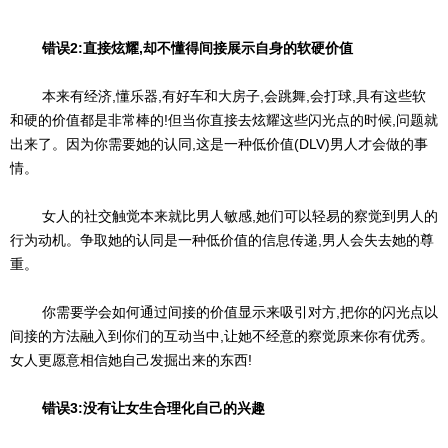
错误2:直接炫耀,却不懂得间接展示自身的软硬价值
本来有经济,懂乐器,有好车和大房子,会跳舞,会打球,具有这些软
和硬的价值都是非常棒的!但当你直接去炫耀这些闪光点的时候,问题就
出来了。因为你需要她的认同,这是一种低价值(DLV)男人才会做的事
情。
女人的社交触觉本来就比男人敏感,她们可以轻易的察觉到男人的
行为动机。争取她的认同是一种低价值的信息传递,男人会失去她的尊
重。
你需要学会如何通过间接的价值显示来吸引对方,把你的闪光点以
间接的方法融入到你们的互动当中,让她不经意的察觉原来你有优秀。
女人更愿意相信她自己发掘出来的东西!
错误3:没有让女生合理化自己的兴趣