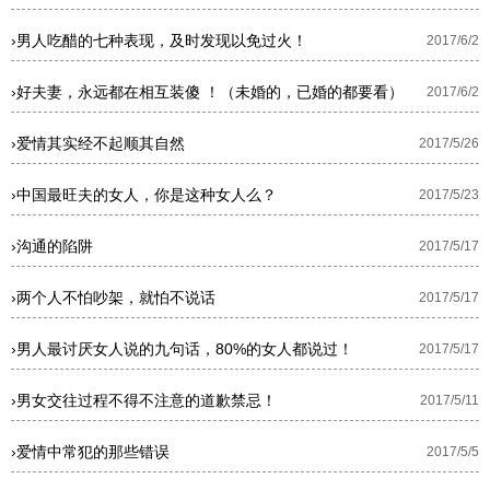
›
男人吃醋的七种表现，及时发现以免过火！
2017/6/2
›
好夫妻，永远都在相互装傻 ！（未婚的，已婚的都要看）
2017/6/2
›
爱情其实经不起顺其自然
2017/5/26
›
中国最旺夫的女人，你是这种女人么？
2017/5/23
›
沟通的陷阱
2017/5/17
›
两个人不怕吵架，就怕不说话
2017/5/17
›
男人最讨厌女人说的九句话，80%的女人都说过！
2017/5/17
›
男女交往过程不得不注意的道歉禁忌！
2017/5/11
›
爱情中常犯的那些错误
2017/5/5