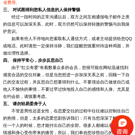
省费用。
三、 对试图得到您私人信息的人保持警惕
经过一段时间的正常沟通以后，双方之间互相通报电子邮件之类
的信息可以加深关系。此时，双方仍然可以保持轻微的警惕与自我保
护意识。
如果有些人不停地向您索取私人通信方式，或者主动提供给您QQ
或电话。此时请您一定保持冷静，我们提醒您慎重对待这种局面，并
做出理性选择。
四、 保持平常心，步步反思自己
由于”红尘有爱“有着数量众多的会员，您很可能在网站迅速找到
感觉合适的交往对象，但是当您想进一步加深关系之前，回顾一下自
己的交友过程，并反思自己想要得到什么。不要强迫自己做使自己或
他人不愉快的事情，不要过早过快地投入自己的感情和人身。尤其是
在约会前，请慎重考虑。
五、 请勿轻易委身于人
不管是男性还是女性，在恋爱交往的过程中往往难以控制住自己
的热情，但是，太多的恋爱悲剧告诉我们：只有当您深深了解并且信
任一个人的时候，您才能付出自己的全部。很多人都难以承受恋爱中
情感和身心受伤带来的痛苦，所以，我们奉劝您珍惜自己的情感，克