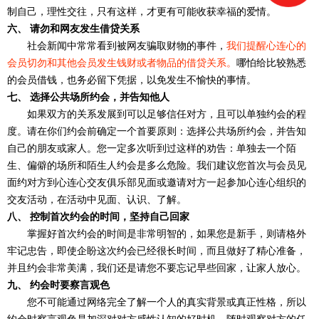
制自己，理性交往，只有这样，才更有可能收获幸福的爱情。
六、 请勿和网友发生借贷关系
社会新闻中常常看到被网友骗取财物的事件，
我们提醒心连心的
会员切勿和其他会员发生钱财或者物品的借贷关系。
哪怕给比较熟悉
的会员借钱，也务必留下凭据，以免发生不愉快的事情。
七、 选择公共场所约会，并告知他人
如果双方的关系发展到可以足够信任对方，且可以单独约会的程
度。请在你们约会前确定一个首要原则：选择公共场所约会，并告知
自己的朋友或家人。您一定多次听到过这样的劝告：单独去一个陌
生、偏僻的场所和陌生人约会是多么危险。我们建议您首次与会员见
面约对方到心连心交友俱乐部见面或邀请对方一起参加心连心组织的
交友活动，在活动中见面、认识、了解。
八、 控制首次约会的时间，坚持自己回家
掌握好首次约会的时间是非常明智的，如果您是新手，则请格外
牢记忠告，即使企盼这次约会已经很长时间，而且做好了精心准备，
并且约会非常美满，我们还是请您不要忘记早些回家，让家人放心。
九、 约会时要察言观色
您不可能通过网络完全了解一个人的真实背景或真正性格，所以