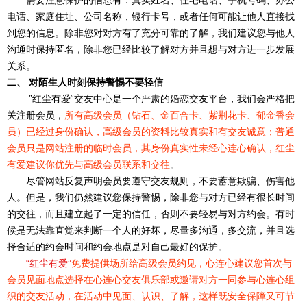
需要注意保护的信息有：真实姓名、住宅电话、手机号码、办公
电话、家庭住址、公司名称，银行卡号，或者任何可能让他人直接找
到您的信息。除非您对对方有了充分可靠的了解，我们建议您与他人
沟通时保持匿名，除非您已经比较了解对方并且想与对方进一步发展
关系。
二、 对陌生人时刻保持警惕不要轻信
”红尘有爱“交友中心是一个严肃的婚恋交友平台，我们会严格把
关注册会员，
所有高级会员（钻石、金百合卡、紫荆花卡、郁金香会
员）已经过身份确认，高级会员的资料比较真实和有交友诚意；普通
会员只是网站注册的临时会员，其身份真实性未经心连心确认，红尘
有爱建议你优先与高级会员联系和交往
。
尽管网站反复声明会员要遵守交友规则，不要蓄意欺骗、伤害他
人。但是，我们仍然建议您保持警惕，除非您与对方已经有很长时间
的交往，而且建立起了一定的信任，否则不要轻易与对方约会。有时
候是无法靠直觉来判断一个人的好坏，尽量多沟通，多交流，并且选
择合适的约会时间和约会地点是对自己最好的保护。
“红尘
有爱”
免费提供场所给高级会员约见，心连心建议您首次与
会员见面地点选择在心连心交友俱乐部或邀请对方一同参与心连心组
织的交友活动，在活动中见面、认识、了解，这样既安全保障又可节