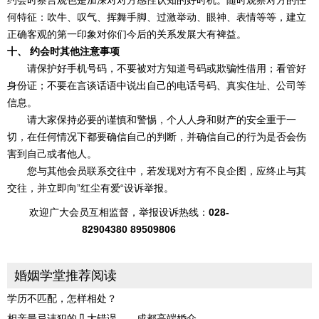
约会时察言观色是加深对对方感性认知的好时机。随时观察对方的任
何特征：吹牛、叹气、挥舞手脚、过激举动、眼神、表情等等，建立
正确客观的第一印象对你们今后的关系发展大有裨益。
十、 约会时其他注意事项
请保护好手机号码，不要被对方知道号码或欺骗性借用；看管好
身份证；不要在言谈话语中说出自己的电话号码、真实住址、公司等
信息。
请大家保持必要的谨慎和警惕，个人人身和财产的安全重于一
切，在任何情况下都要确信自己的判断，并确信自己的行为是否会伤
害到自己或者他人。
您与其他会员联系交往中，若发现对方有不良企图，应终止与其
交往，并立即向”红尘有爱“设诉举报。
欢迎广大会员互相监督，举报设诉热线：
028-
82904380 89509806
婚姻学堂推荐阅读
学历不匹配，怎样相处？
相亲最忌讳犯的几大错误——成都高端婚介