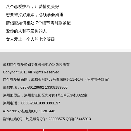
八个恋爱技巧，让爱情更美好
想要维持好婚姻，必须学会沟通
情侣应如何相处 7个细节需时刻紧记
爱你的人和不爱你的人
女人爱上一个人的七个等级
成都红尘有爱婚姻文化传播中心© 版权所有
Copyright 2011 All Rights Reserved.
红尘有爱征婚网：成都金河路59号尊城国际11楼1号（宽窄巷子对面）
成都电话：028-86128692 13308189800
泸州加盟店：泸州市江阳区忠孝路1号1单元3楼3022室
泸州电话： 0830-2391939 3393197
4152786
小桂红娘QQ：
1281448
咨询红娘QQ：约见服务QQ：
28998575
QQ群
35445913