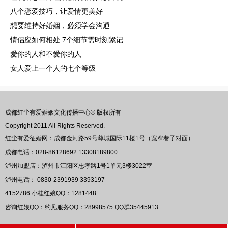
八个恋爱技巧，让爱情更美好
想要维持好婚姻，必须学会沟通
情侣应如何相处 7个细节需时刻紧记
爱你的人和不爱你的人
女人爱上一个人的七个等级
成都红尘有爱婚姻文化传播中心© 版权所有
Copyright 2011 All Rights Reserved.
红尘有爱征婚网：成都金河路59号尊城国际11楼1号（宽窄巷子对面）
成都电话：028-86128692 13308189800
泸州加盟店：泸州市江阳区忠孝路1号1单元3楼3022室
泸州电话： 0830-2391939 3393197
4152786
小桂红娘QQ：
1281448
咨询红娘QQ：约见服务QQ：
28998575
QQ群
35445913