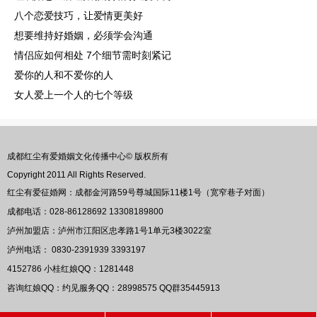
八个恋爱技巧，让爱情更美好
想要维持好婚姻，必须学会沟通
情侣应如何相处 7个细节需时刻紧记
爱你的人和不爱你的人
女人爱上一个人的七个等级
成都红尘有爱婚姻文化传播中心© 版权所有
Copyright 2011 All Rights Reserved.
红尘有爱征婚网：成都金河路59号尊城国际11楼1号（宽窄巷子对面）
成都电话：028-86128692 13308189800
泸州加盟店：泸州市江阳区忠孝路1号1单元3楼3022室
泸州电话： 0830-2391939 3393197
4152786
小桂红娘QQ：
1281448
咨询红娘QQ：约见服务QQ：
28998575
QQ群
35445913