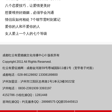
八个恋爱技巧，让爱情更美好
想要维持好婚姻，必须学会沟通
情侣应如何相处 7个细节需时刻紧记
爱你的人和不爱你的人
女人爱上一个人的七个等级
成都红尘有爱婚姻文化传播中心© 版权所有
Copyright 2011 All Rights Reserved.
红尘有爱征婚网：成都金河路59号尊城国际11楼1号（宽窄巷子对面）
成都电话：028-86128692 13308189800
泸州加盟店：泸州市江阳区忠孝路1号1单元3楼3022室
泸州电话： 0830-2391939 3393197
4152786
小桂红娘QQ：
1281448
咨询红娘QQ：约见服务QQ：
28998575
QQ群
35445913