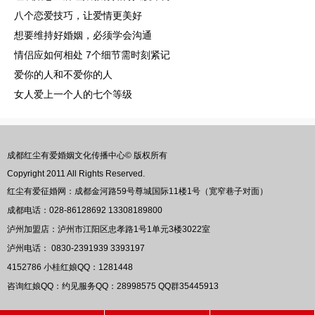
八个恋爱技巧，让爱情更美好
想要维持好婚姻，必须学会沟通
情侣应如何相处 7个细节需时刻紧记
爱你的人和不爱你的人
女人爱上一个人的七个等级
成都红尘有爱婚姻文化传播中心© 版权所有
Copyright 2011 All Rights Reserved.
红尘有爱征婚网：成都金河路59号尊城国际11楼1号（宽窄巷子对面）
成都电话：028-86128692 13308189800
泸州加盟店：泸州市江阳区忠孝路1号1单元3楼3022室
泸州电话： 0830-2391939 3393197
4152786
小桂红娘QQ：
1281448
咨询红娘QQ：约见服务QQ：
28998575
QQ群
35445913