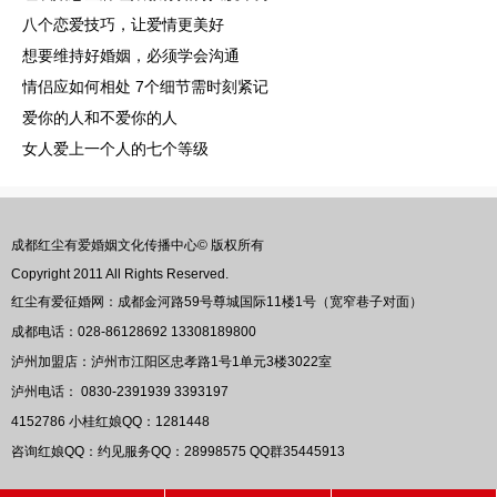
八个恋爱技巧，让爱情更美好
想要维持好婚姻，必须学会沟通
情侣应如何相处 7个细节需时刻紧记
爱你的人和不爱你的人
女人爱上一个人的七个等级
成都红尘有爱婚姻文化传播中心© 版权所有
Copyright 2011 All Rights Reserved.
红尘有爱征婚网：成都金河路59号尊城国际11楼1号（宽窄巷子对面）
成都电话：028-86128692 13308189800
泸州加盟店：泸州市江阳区忠孝路1号1单元3楼3022室
泸州电话： 0830-2391939 3393197
4152786
小桂红娘QQ：
1281448
咨询红娘QQ：约见服务QQ：
28998575
QQ群
35445913