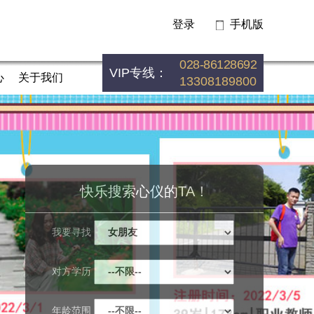
登录
手机版
028-86128692
VIP专线：
心
关于我们
13308189800
快乐搜索心仪的TA！
我要寻找
对方学历
年龄范围