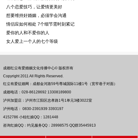
八个恋爱技巧，让爱情更美好
想要维持好婚姻，必须学会沟通
情侣应如何相处 7个细节需时刻紧记
爱你的人和不爱你的人
女人爱上一个人的七个等级
成都红尘有爱婚姻文化传播中心© 版权所有
Copyright 2011 All Rights Reserved.
红尘有爱征婚网：成都金河路59号尊城国际11楼1号（宽窄巷子对面）
成都电话：028-86128692 13308189800
泸州加盟店：泸州市江阳区忠孝路1号1单元3楼3022室
泸州电话： 0830-2391939 3393197
4152786
小桂红娘QQ：
1281448
咨询红娘QQ：约见服务QQ：
28998575
QQ群
35445913