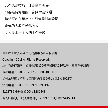
八个恋爱技巧，让爱情更美好
想要维持好婚姻，必须学会沟通
情侣应如何相处 7个细节需时刻紧记
爱你的人和不爱你的人
女人爱上一个人的七个等级
成都红尘有爱婚姻文化传播中心© 版权所有
Copyright 2011 All Rights Reserved.
红尘有爱征婚网：成都金河路59号尊城国际11楼1号（宽窄巷子对面）
成都电话：028-86128692 13308189800
泸州加盟店：泸州市江阳区忠孝路1号1单元3楼3022室
泸州电话： 0830-2391939 3393197
4152786
小桂红娘QQ：
1281448
咨询红娘QQ：约见服务QQ：
28998575
QQ群
35445913