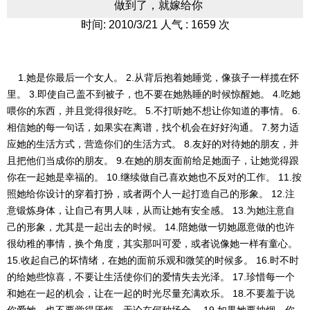
做到了，就嫁给你
时间: 2010/3/21 人气 : 1659 次
1.她是你最后一个女人。 2.从背后抱着她睡觉，像孩子一样揽在怀
里。 3.即使自己盖不到被子，也不要在她熟睡的时候惊醒她。 4.吃她
喂你的东西，并且觉得很好吃。 5.不打听她不想让你知道的事情。 6.
相信她的每一句话，如果实在离谱，找个机会在好好沟通。 7.努力适
应她的生活方式，营造你们的生活方式。 8.友好的对待她的朋友，并
且把他们当成你的朋友。 9.在她的朋友面前给足她面子，让她觉得跟
你在一起她是幸福的。 10.继续做自己喜欢她也不反对的工作。 11.按
照她给你设计的穿着打扮，或者两个人一起打造自己的形象。 12.注
意锻炼身体，让自己有男人味，从而让她有安全感。 13.为她注意自
己的形象，尤其是一起出去的时候。 14.陪她做一切她愿意做的也许
很幼稚的事情，换个角度，其实那叫可爱，或者说像她一样有童心。
15.收起自己的坏情绪，在她的面前乐观和微笑的时候多。 16.时不时
的给她些惊喜，不要让生活使你们的爱情失去光泽。 17.珍惜每一个
和她在一起的机会，让在一起的时光尽量充满欢乐。 18.不要羞于说