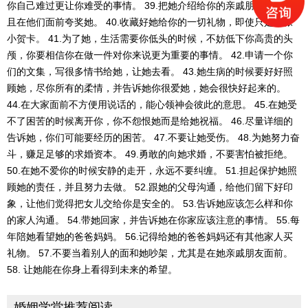
你自己难过更让你难受的事情。 39.把她介绍给你的亲戚朋友们，并
且在他们面前夸奖她。 40.收藏好她给你的一切礼物，即使只是一张
小贺卡。 41.为了她，生活需要你低头的时候，不妨低下你高贵的头
颅，你要相信你在做一件对你来说更为重要的事情。 42.申请一个你
们的文集，写很多情书给她，让她去看。 43.她生病的时候要好好照
顾她，尽你所有的柔情，并告诉她你很爱她，她会很快好起来的。
44.在大家面前不方便用说话的，能心领神会彼此的意思。 45.在她受
不了困苦的时候离开你，你不怨恨她而是给她祝福。 46.尽量详细的
告诉她，你们可能要经历的困苦。 47.不要让她受伤。 48.为她努力奋
斗，赚足足够的求婚资本。 49.勇敢的向她求婚，不要害怕被拒绝。
50.在她不爱你的时候安静的走开，永远不要纠缠。 51.担起保护她照
顾她的责任，并且努力去做。 52.跟她的父母沟通，给他们留下好印
象，让他们觉得把女儿交给你是安全的。 53.告诉她应该怎么样和你
的家人沟通。 54.带她回家，并告诉她在你家应该注意的事情。 55.每
年陪她看望她的爸爸妈妈。 56.记得给她的爸爸妈妈还有其他家人买
礼物。 57.不要当着别人的面和她吵架，尤其是在她亲戚朋友面前。
58. 让她能在你身上看得到未来的希望。
婚姻学堂推荐阅读