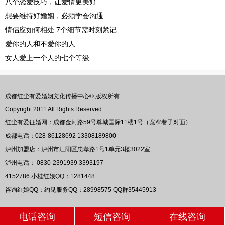
八个恋爱技巧，让爱情更美好
想要维持好婚姻，必须学会沟通
情侣应如何相处 7个细节需时刻紧记
爱你的人和不爱你的人
女人爱上一个人的七个等级
成都红尘有爱婚姻文化传播中心© 版权所有
Copyright 2011 All Rights Reserved.
红尘有爱征婚网：成都金河路59号尊城国际11楼1号（宽窄巷子对面）
成都电话：028-86128692 13308189800
泸州加盟店：泸州市江阳区忠孝路1号1单元3楼3022室
泸州电话： 0830-2391939 3393197
4152786
小桂红娘QQ：
1281448
咨询红娘QQ：约见服务QQ：
28998575
QQ群
35445913
电话咨询
短信咨询
在线咨询