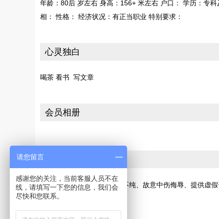
年龄：80后 岁左右 身高：156+ 米左右 户口： 学历：专
相： 性格： 经济状况：有正当职业 特别要求：
心灵独白
喝茶 看书 写文章
会员相册
请您留言
投诉
感谢您的关注，当前客服人员不在
若您发现此会员有交友动机不纯、故意中伤侮辱、提供虚假
线，请填写一下您的信息，我们会
尽快和您联系。
[请向网站投诉]