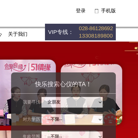
登录
手机版
028-86128692
VIP专线：
心
关于我们
13308189800
快乐搜索心仪的TA！
我要寻找
对方学历
年龄范围