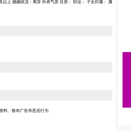
科及以上 婚姻状况：离异 外表气质 住房： 职业： 子女归属： 属
资料、散布广告等恶劣行为