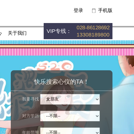
登录
手机版
028-86128692
VIP专线：
心
关于我们
13308189800
快乐搜索心仪的TA！
我要寻找
对方学历
年龄范围