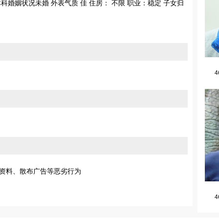
本科婚姻状况未婚 外表气质 佳 住房： 不限 职业：稳定 子女归
4
资料、散布广告等恶劣行为
4