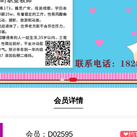
会员详情
会员：
D02595
❤约