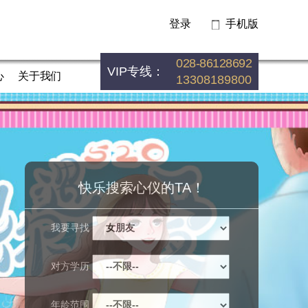
登录
手机版
028-86128692
VIP专线：
心
关于我们
13308189800
快乐搜索心仪的TA！
我要寻找
对方学历
年龄范围