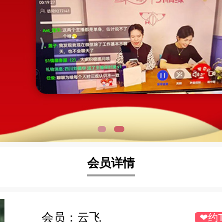
会员详情
会员：
云飞
❤约