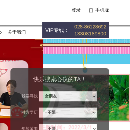
登录
手机版
028-86128692
VIP专线：
心
关于我们
13308189800
快乐搜索心仪的TA！
我要寻找
对方学历
年龄范围