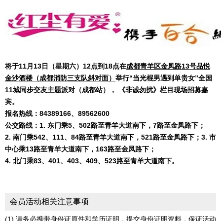
将于11月13日（星期六）12点到18点在
成都青羊区金凤路13号品悦
金沙酒楼（成都消防三支队斜对面）
举行“当光棍男遇到单贵女”全国
11城同步交友主题派对（成都站），
《非诚勿扰》栏目现场招募嘉
宾。
报名热线：84389166、89562600
公交路线：1. 东门乘5、502路至青羊大道南下，7路至金凤路下；
2.
南门乘542、111、84路至青羊大道南下，521路至金凤路下；3. 市
中心乘13路至青羊大道南下，163路至金凤路下；
4.
北门乘83、401、403、409、523路至青羊大道南下。
会员活动相关注意事项
(1) 请务必携带身份证原件和学历证明，提交身份证明资料，保证活动