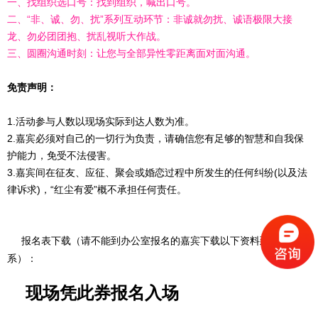
一、找组织选口号：找到组织，喊出口号。
二、“非、诚、勿、扰”系列互动环节：非诚就勿扰、诚语极限大接
龙、勿必团团抱、扰乱视听大作战。
三、圆圈沟通时刻：让您与全部异性零距离面对面沟通。
免责声明：
1.活动参与人数以现场实际到达人数为准。
2.嘉宾必须对自己的一切行为负责，请确信您有足够的智慧和自我保
护能力，免受不法侵害。
3.嘉宾间在征友、应征、聚会或婚恋过程中所发生的任何纠纷(以及法
律诉求)，“红尘有爱”概不承担任何责任。
报名表下载（请不能到办公室报名的嘉宾下载以下资料到现场联
系）：
现场凭此券报名入场