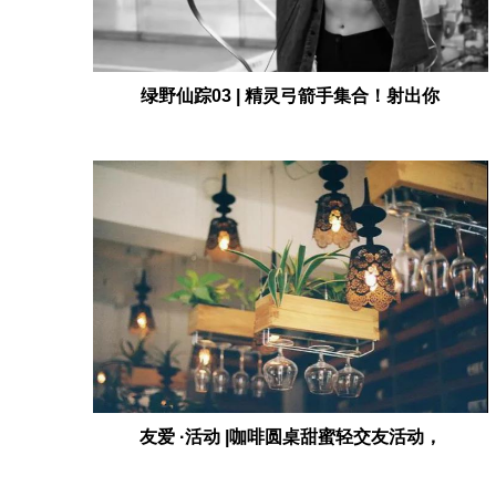
绿野仙踪03 | 精灵弓箭手集合！射出你
友爱 ·活动 |咖啡圆桌甜蜜轻交友活动，