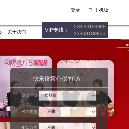
登录
手机版
028-86128692
VIP专线：
心
关于我们
13308189800
快乐搜索心仪的TA！
我要寻找
对方学历
年龄范围