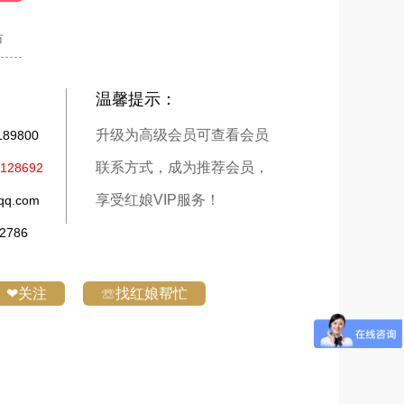
市
温馨提示：
升级为高级会员可查看会员
9800
联系方式，成为推荐会员，
28692
享受红娘VIP服务！
q.com
786
❤关注
☏找红娘帮忙