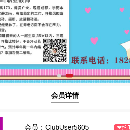
会员详情
会员：
ClubUser5605
❤约