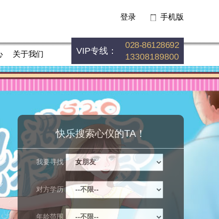
登录
手机版
028-86128692
VIP专线：
心
关于我们
13308189800
快乐搜索心仪的TA！
我要寻找
对方学历
年龄范围