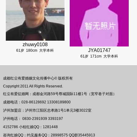
zhuwy0108
JYA01747
61岁
180cm
大学本科
61岁
171cm
大学本科
成都红尘有爱婚姻文化传播中心© 版权所有
Copyright 2011 All Rights Reserved.
红尘有爱征婚网：成都金河路59号尊城国际11楼1号（宽窄巷子对面）
成都电话：028-86128692 13308189800
泸州加盟店：泸州市江阳区忠孝路1号1单元3楼3022室
泸州电话： 0830-2391939 3393197
4152786
小桂红娘QQ：
1281448
咨询红娘QQ：约见服务QQ：
28998575
QQ群
35445913