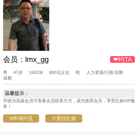
会员：
lmx_gg
❤约TA
男
47岁
165CM
800元左右
蛇
人力资源/行政/后勤
成都
温馨提示：
升级为高级会员可查看会员联系方式，成为推荐会员，享受红娘VIP服
务！
✉申请约见
☏委托红娘