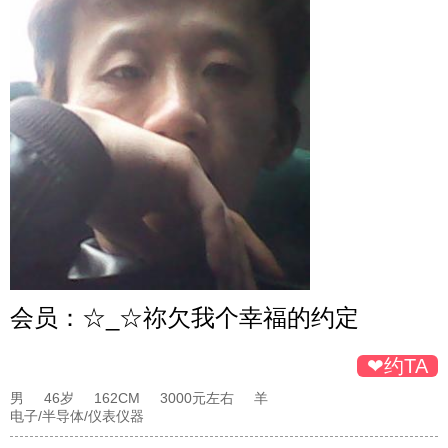
会员：
☆_☆祢欠我个幸福的约定
❤约TA
男
46岁
162CM
3000元左右
羊
电子/半导体/仪表仪器