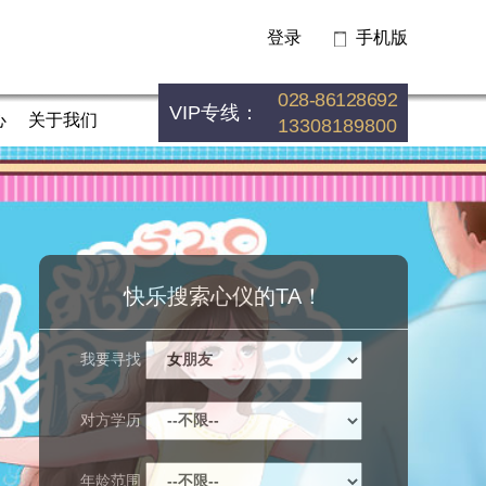
登录
手机版
028-86128692
VIP专线：
心
关于我们
13308189800
快乐搜索心仪的TA！
我要寻找
对方学历
年龄范围