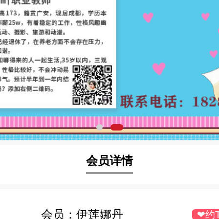
会员详情
会员：
伊莲娜丹
❤约