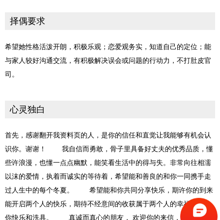
择偶要求
希望她性格活泼开朗，积极乐观；恋爱观务实，知道自己的定位；能
与家人较好沟通交流，有积极解决误会或问题的行动力，不打肚皮官
司。
心灵独白
首先，感谢翻开我资料页的人，是你的信任和直觉让我能够有机会认
识你。谢谢！ 我自信而勇敢，骨子里具备好丈夫的优秀品质，懂
些许浪漫，也懂一点点幽默，能笑看生活中的得与失。非常向往相濡
以沫的爱情，执着而诚实的等待着，希望能和善良的和你一同携手走
过人生中的每个冬夏。 希望能和你共同分享快乐，期许你的到来
能开启两个人的快乐，期待不经意间的收获属于两个人的幸福，带给
你快乐和洗具。 真诚而真心的朋友， 欢迎你的来信，也许幸福就