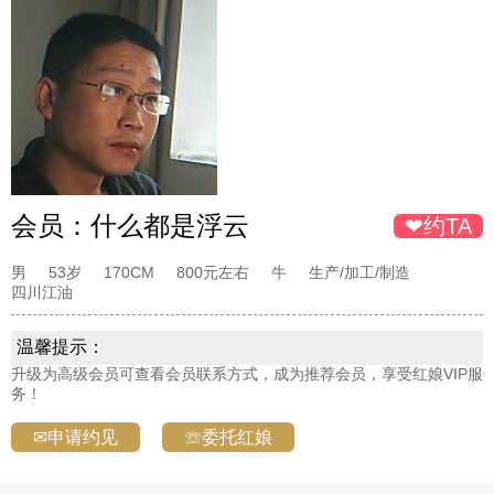
会员：
什么都是浮云
❤约TA
男
53岁
170CM
800元左右
牛
生产/加工/制造
四川江油
温馨提示：
升级为高级会员可查看会员联系方式，成为推荐会员，享受红娘VIP服
务！
✉申请约见
☏委托红娘