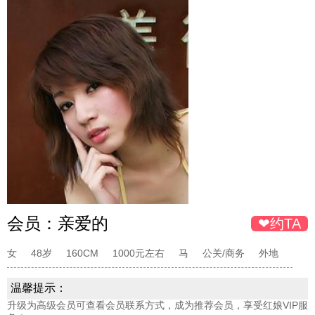
会员：
亲爱的
❤约TA
女
48岁
160CM
1000元左右
马
公关/商务
外地
温馨提示：
升级为高级会员可查看会员联系方式，成为推荐会员，享受红娘VIP服