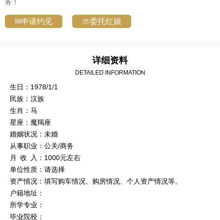
务！
✉申请约见
☏委托红娘
详细资料
DETAILED INFORMATION
生日：1978/1/1
民族：汉族
生肖：马
星座：魔羯座
婚姻状况：未婚
从事职业：公关/商务
月 收 入：1000元左右
单位性质：请选择
资产情况：填写购车情况、购房情况、个人资产情况等。
户籍地址：
所学专业：
毕业院校：