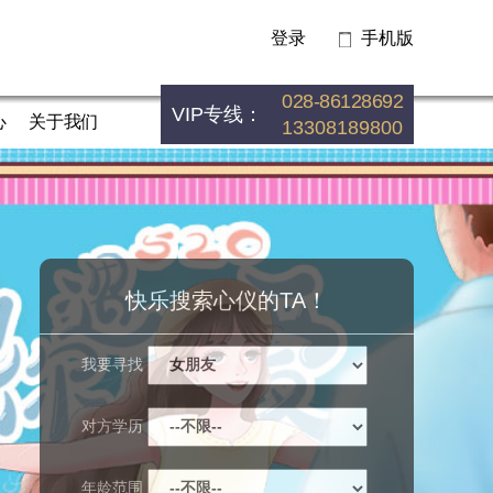
登录
手机版
028-86128692
VIP专线：
心
关于我们
13308189800
快乐搜索心仪的TA！
我要寻找
对方学历
年龄范围