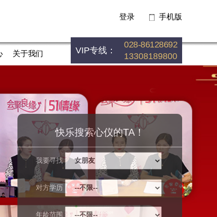
登录
手机版
028-86128692
VIP专线：
心
关于我们
13308189800
快乐搜索心仪的TA！
我要寻找
对方学历
年龄范围