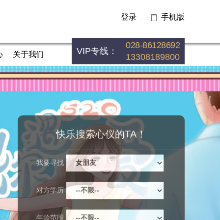
登录
手机版
028-86128692
VIP专线：
心
关于我们
13308189800
快乐搜索心仪的TA！
我要寻找
对方学历
年龄范围