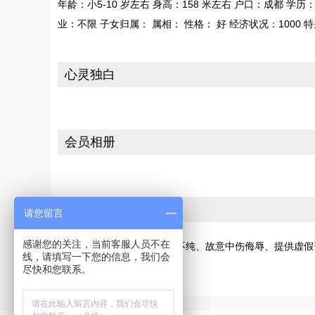
年龄：小5-10 岁左右 身高：158 米左右 户口：成都 
业：不限 子女归属： 属相： 性格： 好 经济状况：1000 
心灵独白
会员相册
投诉
请您留言
感谢您的关注，当前客服人员不在
若您发现此会员有交友动机不纯、故意中伤侮辱、提供虚假
线，请填写一下您的信息，我们会
[请向网站投诉]
尽快和您联系。