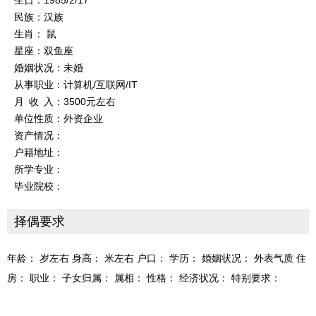
生日：1985/2/17
民族：汉族
生肖： 鼠
星座：双鱼座
婚姻状况：未婚
从事职业：计算机/互联网/IT
月 收 入：3500元左右
单位性质：外资企业
资产情况：
户籍地址：
所学专业：
毕业院校：
择偶要求
年龄： 岁左右 身高： 米左右 户口： 学历： 婚姻状况： 外表气质 住
房： 职业： 子女归属： 属相： 性格： 经济状况： 特别要求：