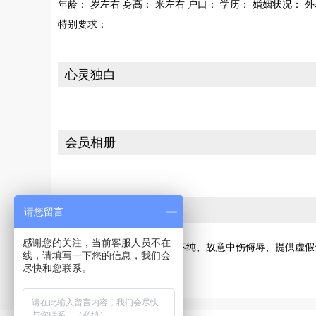
年龄： 岁左右 身高： 米左右 户口： 学历： 婚姻状况： 
特别要求：
心灵独白
会员相册
投诉
请您留言
感谢您的关注，当前客服人员不在
若您发现此会员有交友动机不纯、故意中伤侮辱、提供虚假
线，请填写一下您的信息，我们会
[请向网站投诉]
尽快和您联系。