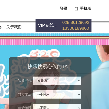
登录
手机版
028-86128692
VIP专线：
心
关于我们
13308189800
快乐搜索心仪的TA！
我要寻找
对方学历
年龄范围