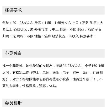
择偶要求
年龄：20—23岁左右 身高：1.55—1.65米左右 户口：不限 学历：大
专以上 婚姻状况：未 外表气质 ：中上 住房：不限 职业：稳定 子女
归属：无 属相：不限 性格：温和 经济状况：有收入 特别要求：
心灵独白
找一个我爱她，她也爱我的女朋友，年龄24-27岁左右，个子160-165
之间，有稳定工作（护士，老师，医生，电子，财务，设计，行政都
好），对方长得顺眼能够包容我有些细小缺点，懂得过平淡日子，不
要乱去攀比，性格温柔，贤惠，体贴。
会员相册