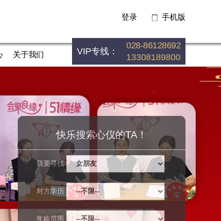
登录
手机版
028-86128692
VIP专线：
心
关于我们
13308189800
快乐搜索心仪的TA！
我要寻找
对方学历
年龄范围