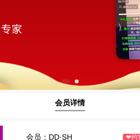
会员详情
会员：
DD·SH
❤约