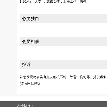
1.60米↑，大专↑，成都女孩，上海工作，漂亮
心灵独白
会员相册
投诉
若您发现此会员有交友动机不纯、故意中伤侮辱、提供虚假
[请向网站投诉]
友情链接：