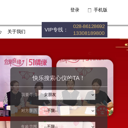
登录
手机版
028-86128692
VIP专线：
心
关于我们
13308189800
快乐搜索心仪的TA！
我要寻找
对方学历
年龄范围