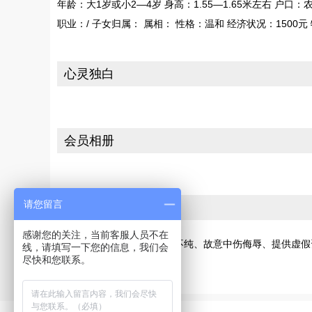
年龄：大1岁或小2—4岁 身高：1.55—1.65米左右 户口
职业：/ 子女归属： 属相： 性格：温和 经济状况：150
心灵独白
会员相册
请您留言
投诉
感谢您的关注，当前客服人员不在
若您发现此会员有交友动机不纯、故意中伤侮辱、提供虚假
线，请填写一下您的信息，我们会
尽快和您联系。
[请向网站投诉]