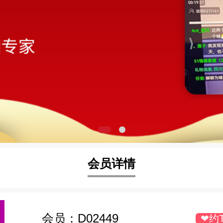
会员详情
会员：
D02449
❤约