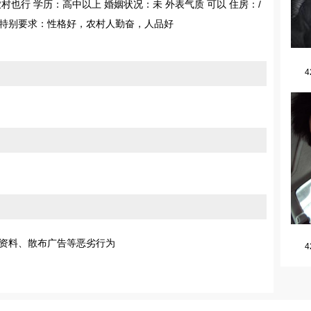
：农村也行 学历：高中以上 婚姻状况：未 外表气质 可以 住房：/
0元 特别要求：性格好，农村人勤奋，人品好
4
资料、散布广告等恶劣行为
4