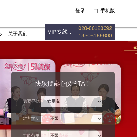
登录
手机版
028-86128692
VIP专线：
心
关于我们
13308189800
快乐搜索心仪的TA！
我要寻找
对方学历
年龄范围