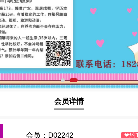
会员详情
会员：
D02242
❤约