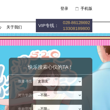
登录
手机版
028-86128692
VIP专线：
心
关于我们
13308189800
快乐搜索心仪的TA！
我要寻找
对方学历
年龄范围