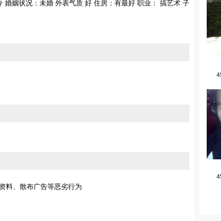
大专 婚姻状况：未婚 外表气质 好 住房：有最好 职业： 搞艺术 子
4
4
资料、散布广告等恶劣行为