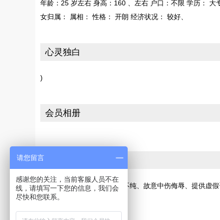
年龄：25 岁左右 身高：160 、左右 户口：不限 学历： 
女归属： 属相： 性格： 开朗 经济状况： 较好、
心灵独白
)
会员相册
请您留言
投诉
感谢您的关注，当前客服人员不在
若您发现此会员有交友动机不纯、故意中伤侮辱、提供虚假
线，请填写一下您的信息，我们会
尽快和您联系。
[请向网站投诉]