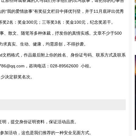
了让那些终成眷属的人与我们分享他们的坎坷故事，请把你的心事告
站的
“
我的爱情故事
”
有奖征文栏目中择优刊登，并于
11
月底评出优秀
等奖
2
名：奖金
300
元；三等奖
3
名：奖金
100
元，纪念奖若干。
事、散文、随笔等多种体裁，抒发你的真情实感。文章不少于
500
力求真实、生动、健康，均需原创，不得抄袭。
d
文档格式，作品最后附上你的姓名、身份证号码、联系方式及联系
786@qq.com
，咨询电话：
028-89562600
小桂。
多少决定获奖名次。
历证明，提交身份证明资料，保证活动品质。
一同参加活动，这也是我们推荐的一种安全见面方式。