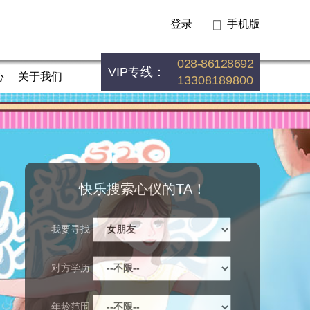
登录
手机版
028-86128692
VIP专线：
心
关于我们
13308189800
快乐搜索心仪的TA！
我要寻找
对方学历
年龄范围